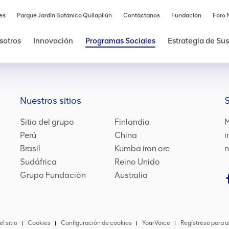
es
Parque Jardín Botánico Quilapilún
Contáctanos
Fundación
Foro 
sotros
Innovación
Programas Sociales
Estrategia de Su
Nuestros sitios
Sitio del grupo
Finlandia
M
Perú
China
i
Brasil
Kumba iron ore
n
Sudáfrica
Reino Unido
Grupo Fundación
Australia
l sitio
Cookies
Configuración de cookies
YourVoice
Regístrese para a