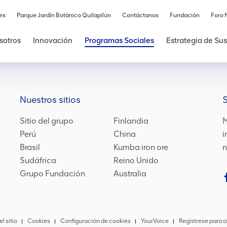
es
Parque Jardín Botánico Quilapilún
Contáctanos
Fundación
Foro 
sotros
Innovación
Programas Sociales
Estrategia de Su
Nuestros sitios
Sitio del grupo
Finlandia
M
Perú
China
i
Brasil
Kumba iron ore
n
Sudáfrica
Reino Unido
Grupo Fundación
Australia
l sitio
Cookies
Configuración de cookies
YourVoice
Regístrese para a