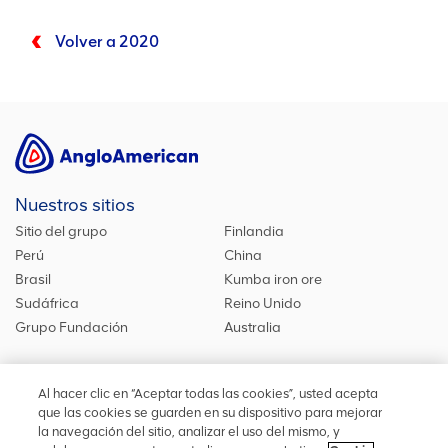
Volver a 2020
Nuestros sitios
Sitio del grupo
Finlandia
Perú
China
Brasil
Kumba iron ore
Sudáfrica
Reino Unido
Grupo Fundación
Australia
Al hacer clic en “Aceptar todas las cookies”, usted acepta
Síguenos
que las cookies se guarden en su dispositivo para mejorar
la navegación del sitio, analizar el uso del mismo, y
Mantente actualizado acerca de nuestras iniciativas o