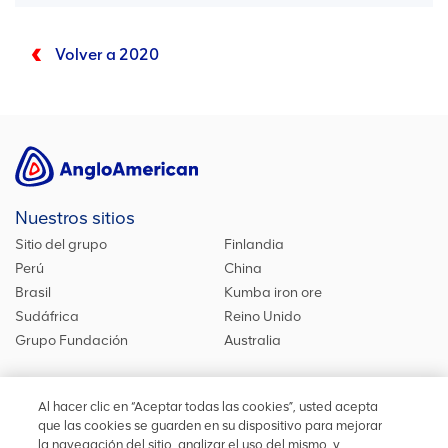
Volver a 2020
Nuestros sitios
Sitio del grupo
Finlandia
Perú
China
Brasil
Kumba iron ore
Sudáfrica
Reino Unido
Grupo Fundación
Australia
Al hacer clic en “Aceptar todas las cookies”, usted acepta
Síguenos
que las cookies se guarden en su dispositivo para mejorar
la navegación del sitio, analizar el uso del mismo, y
Mantente actualizado acerca de nuestras iniciativas o