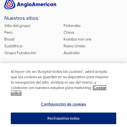
Nuestros sitios
Sitio del grupo
Finlandia
Perú
China
Brasil
Kumba iron ore
Sudáfrica
Reino Unido
Grupo Fundación
Australia
Al hacer clic en “Aceptar todas las cookies”, usted acepta
Síguenos
que las cookies se guarden en su dispositivo para mejorar
la navegación del sitio, analizar el uso del mismo, y
Mantente actualizado acerca de nuestras iniciativas o
colaborar con nuestros estudios para marketing.
Cookie
contáctanos
si quieres saber más de nosotros.
policy
Configuración de cookies
Rechazarlas todas
Privacidad
Accesibilidad
Términos y condiciones
Mapa del sitio
Cookies
Configuración de cookies