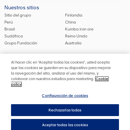
Nuestros sitios
Sitio del grupo
Finlandia
Perú
China
Brasil
Kumba iron ore
Sudáfrica
Reino Unido
Grupo Fundación
Australia
Al hacer clic en “Aceptar todas las cookies”, usted acepta
Síguenos
que las cookies se guarden en su dispositivo para mejorar
la navegación del sitio, analizar el uso del mismo, y
Mantente actualizado acerca de nuestras iniciativas o
colaborar con nuestros estudios para marketing.
Cookie
contáctanos
si quieres saber más de nosotros.
policy
Configuración de cookies
Rechazarlas todas
Privacidad
Accesibilidad
Términos y condiciones
Mapa del sitio
Cookies
Configuración de cookies
Aceptar todas las cookies
YourVoice
Regístrese para alertas
Copyright ©
2026