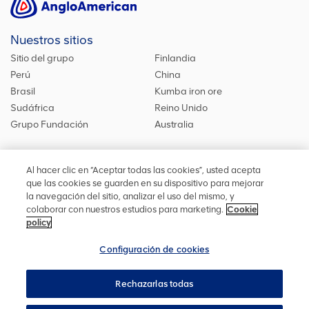
Nuestros sitios
Sitio del grupo
Finlandia
Perú
China
Brasil
Kumba iron ore
Sudáfrica
Reino Unido
Grupo Fundación
Australia
Al hacer clic en “Aceptar todas las cookies”, usted acepta
Síguenos
que las cookies se guarden en su dispositivo para mejorar
la navegación del sitio, analizar el uso del mismo, y
Mantente actualizado acerca de nuestras iniciativas o
colaborar con nuestros estudios para marketing.
Cookie
contáctanos
si quieres saber más de nosotros.
policy
Configuración de cookies
Rechazarlas todas
Privacidad
Accesibilidad
Términos y condiciones
Mapa del sitio
Cookies
Configuración de cookies